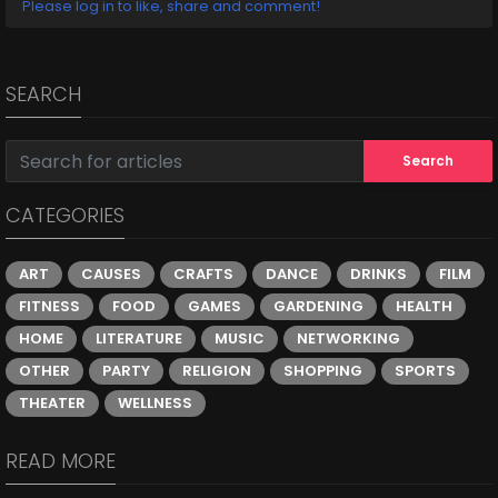
Please log in to like, share and comment!
SEARCH
Search
CATEGORIES
ART
CAUSES
CRAFTS
DANCE
DRINKS
FILM
FITNESS
FOOD
GAMES
GARDENING
HEALTH
HOME
LITERATURE
MUSIC
NETWORKING
OTHER
PARTY
RELIGION
SHOPPING
SPORTS
THEATER
WELLNESS
READ MORE